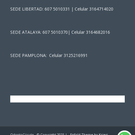
SEDE LIBERTAD: 607 5010331 | Celular 3164714020
SEDE ATALAYA: 607 5010370| Celular 3164682016
SEDE PAMPLONA: Celular 3125216991
OdontoCúcuta - © Copyright 2025 | -
Enfold Theme by Kriesi